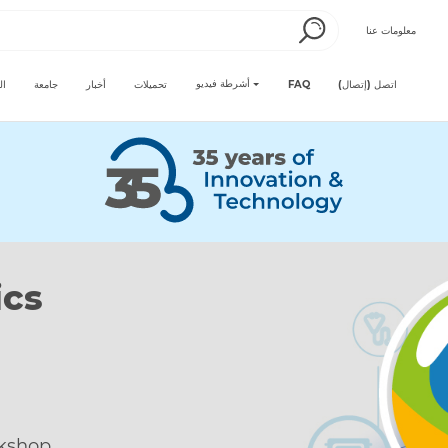
معلومات عنا
أشرطة فيديو
اتصل (إتصال)
FAQ
تحميلات
أخبار
جامعة
ال
t
t from