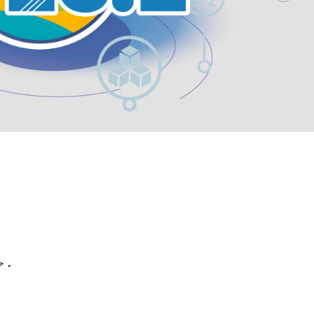
حلول تكنولوجية للرقمنة والتطوير في قطاع السيارات (المركبات) .