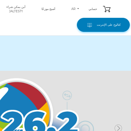
أين يمكن شراء
AR
حسابي
أصبح موزعًا
JALTEST؟
كتالوج على الإنترنت