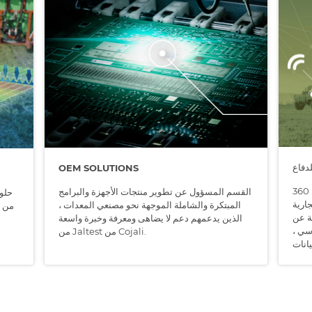
دفاع
OEM SOLUTIONS
حلول 360º لقطاع الدفاع: الدعم اللوجستي ، ودعم
القسم المسؤول عن تطوير منتجات الأجهزة والبرامج
حلول
ارية
المبتكرة والشاملة الموجهة نحو مصنعي المعدات ،
من ا
نة عن
الذين يدعمهم دعم لا يضاهى ومعرفة وخبرة واسعة
اسي ،
من Jaltest من Cojali.