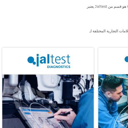
يعتبر Jaltest هو قسم من Cojali الذي يركز على تطوير الحلول التقنية ذات القيمة المضافة العالية التي تلتزم برقمنة ورش العمل والأساطيل
ملائنا في طليعة نشاطهم وتزودهم بمنتجات مميزة من أجل تلبية