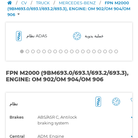
/
CV
/
TRUCK
/
MERCEDES-BENZ
/
FPN M2000
(9BM693.0/693.1/693.2/693.3), ENGINE: OM 902/OM 904/OM
906
عملية يدوية
نظام ADAS
FPN M2000 (9BM693.0/693.1/693.2/693.3),
ENGINE: OM 902/OM 904/OM 906
نظام
Brakes
ABS/ASR C, Antilock
braking system
Central
ADM, Engine