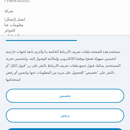
i-Parts ASSIST
شركة
اتصل (إتصال)
معلومات عنا
الجوائز
الشهادات
المسؤولية الاجتماعية تجاه الشركات
أصبح موزعًا
تستخدم هذه الصفحة ملفات تعريف الارتباط الخاصة بنا وأخرى تابعة لجهات خارجية
أخبار
أشرطة فيديو
لتحسين سهولة تصفح موقعنا الإلكتروني وإمكانية الوصول إليه، ولتحسين تجربة
FAQ - أسئله أحياناً يتم سؤالها (تعليمات)
المستخدم. يمكنك قبول جميع ملفات تعريف الارتباط بالنقر على زر "قبول الكل" أو
بالنقر على "تخصيص" للحصول على مزيد من المعلومات عنها ولتعيين أو رفض
تستخدم هذه الصفحة ملفات تعريف الارتباط الخاصة بنا وبالأطرف الأخرى
لتحسين إمكانية التنقل وإمكانية الوصول إلى موقعنا على الويب ولتحسين خبرة
استخدامها.
المستخدم . حيث يمكنك النقر فوق
"الإعدادات"
للحصول على مزيد من
المعلومات عنها وتعيين استخدامها أو رفضها.
تخصيص
يرفض
Book a Demo