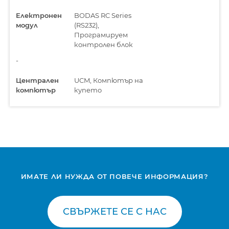
Електронен
BODAS RC Series
модул
(RS232),
Програмируем
контролен блок
-
Централен
UCM, Компютър на
компютър
купето
ИМАТЕ ЛИ НУЖДА ОТ ПОВЕЧЕ ИНФОРМАЦИЯ?
СВЪРЖЕТЕ СЕ С НАС