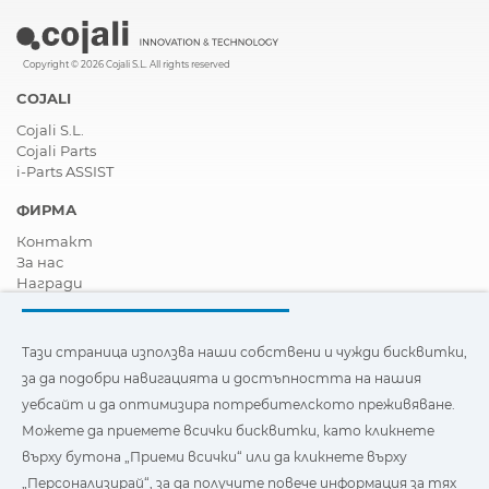
Copyright © 2026 Cojali S.L. All rights reserved
COJALI
Cojali S.L.
Cojali Parts
i-Parts ASSIST
ФИРМА
Контакт
За нас
Награди
Сертификати
Корпоративна Социална Отговорност
Станете дистрибутор
Тази страница използва наши собствени и чужди бисквитки,
Новини
за да подобри навигацията и достъпността на нашия
Видеа
уебсайт и да оптимизира потребителското преживяване.
FAQ - Често задавани въпроси
Можете да приемете всички бисквитки, като кликнете
Тази страница използва наши собствени и бисквитки на
върху бутона „Приеми всички“ или да кликнете върху
трети страни, за да подобри навигацията и
„Персонализирай“, за да получите повече информация за тях
достъпността на нашия уебсайт и да оптимизира