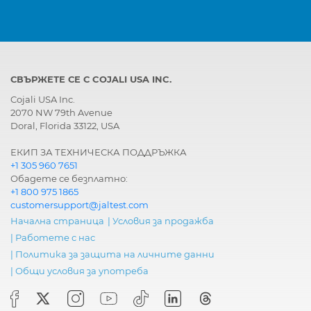
СВЪРЖЕТЕ СЕ С COJALI USA INC.
Cojali USA Inc.
2070 NW 79th Avenue
Doral, Florida 33122, USA
ЕКИП ЗА ТЕХНИЧЕСКА ПОДДРЪЖКА
+1 305 960 7651
Обадете се безплатно:
+1 800 975 1865
customersupport@jaltest.com
Начална страница
|
Условия за продажба
|
Работете с нас
|
Политика за защита на личните данни
|
Общи условия за употреба