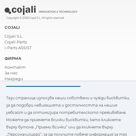
Copyright © 2026 Cojali S.L. All rights reserved
COJALI
Cojali S.L.
Cojali Parts
i-Parts ASSIST
ФИРМА
Контакт
За нас
Награди
Сертификати
Корпоративна Социална Отговорност
Станете дистрибутор
Тази страница използва наши собствени и чужди бисквитки,
Новини
за да подобри навигацията и достъпността на нашия
Видеа
уебсайт и да оптимизира потребителското преживяване.
FAQ - Често задавани въпроси
Можете да приемете всички бисквитки, като кликнете
Тази страница използва наши собствени и бисквитки на
върху бутона „Приеми всички“ или да кликнете върху
трети страни, за да подобри навигацията и
„Персонализирай“, за да получите повече информация за тях
достъпността на нашия уебсайт и да оптимизира