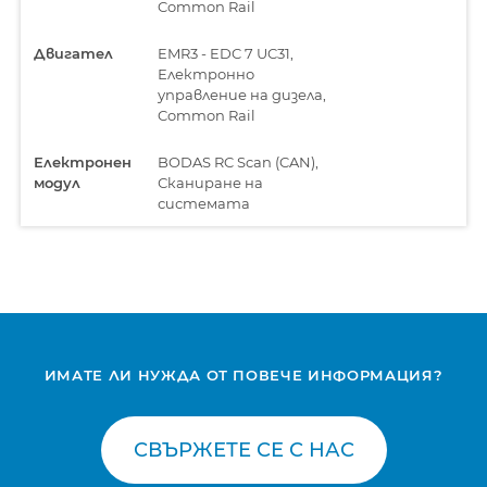
Common Rail
Двигател
EMR3 - EDC 7 UC31,
Електронно
управление на дизела,
Common Rail
Електронен
BODAS RC Scan (CAN),
модул
Сканиране на
системата
Електронен
BODAS RC Series
модул
(RS232),
Програмируем
контролен блок
-
ИМАТЕ ЛИ НУЖДА ОТ ПОВЕЧЕ ИНФОРМАЦИЯ?
Електронен
BODAS RC Series 20
модул
(CAN), Програмируем
контролен блок
СВЪРЖЕТЕ СЕ С НАС
Централен
UCM, Компютър на