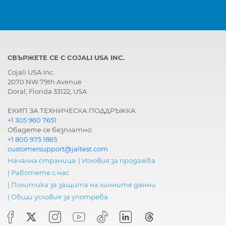
компютър
купето
СВЪРЖЕТЕ СЕ С COJALI USA INC.
Cojali USA Inc.
2070 NW 79th Avenue
Doral, Florida 33122, USA
ЕКИП ЗА ТЕХНИЧЕСКА ПОДДРЪЖКА
+1 305 960 7651
Обадете се безплатно:
+1 800 975 1865
customersupport@jaltest.com
Начална страница
|
Условия за продажба
|
Работете с нас
|
Политика за защита на личните данни
|
Общи условия за употреба