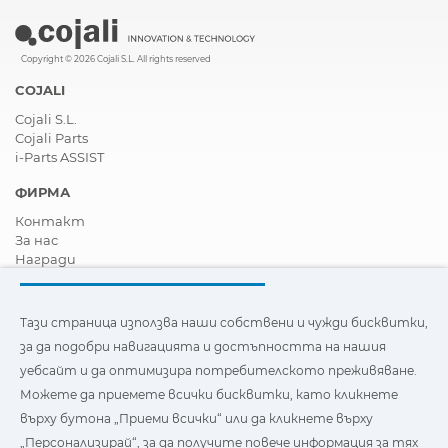
Електронен
BODAS RC Scan (CAN),
модул
Сканиране на
Copyright © 2026 Cojali S.L. All rights reserved
системата
COJALI
Електронен
BODAS RC Series
Cojali S.L.
модул
(RS232),
Cojali Parts
Програмируем
i-Parts ASSIST
контролен блок
ФИРМА
-
Контакт
За нас
Електронен
BODAS RC Series 20
Награди
модул
(CAN), Програмируем
Сертификати
контролен блок
Корпоративна Социална Отговорност
Станете дистрибутор
Регистрация
DLOG, Регистратор
Тази страница използва наши собствени и чужди бисквитки,
Новини
на данни,
на данни
за да подобри навигацията и достъпността на нашия
Видеа
телематика
уебсайт и да оптимизира потребителското преживяване.
FAQ - Често задавани въпроси
и FMS
Можете да приемете всички бисквитки, като кликнете
Тази страница използва наши собствени и бисквитки на
върху бутона „Приеми всички“ или да кликнете върху
Скоростна
UCTI-CVT, Трансмисия
трети страни, за да подобри навигацията и
кутия
„Персонализирай“, за да получите повече информация за тях
достъпността на нашия уебсайт и да оптимизира