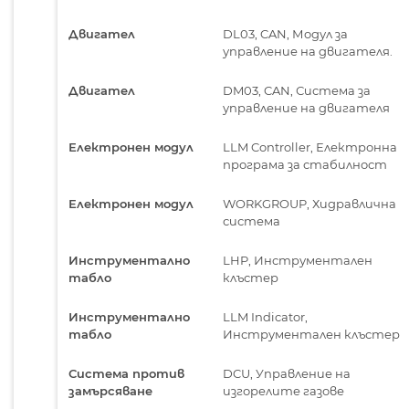
Двигател
DL03, CAN, Модул за
управление на двигателя.
Двигател
DM03, CAN, Система за
управление на двигателя
Електронен модул
LLM Controller, Електронна
програма за стабилност
Електронен модул
WORKGROUP, Хидравлична
система
Инструментално
LHP, Инструментален
табло
клъстер
Инструментално
LLM Indicator,
табло
Инструментален клъстер
Система против
DCU, Управление на
замърсяване
изгорелите газове