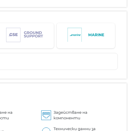
ане на
Задействане на
ости
компоненти
Технически данни за