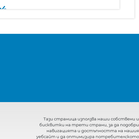
Тази страница използва наши собствени и
бисквитки на трети страни, за да подобри
навигацията и достъпността на нашия
уебсайт и да оптимизира потребителското