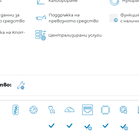
и
Калибриране
Нулира
 данни за
Поддръжка на
Функция
о средство
превозното средство
с налич
а на Knorr-
Централизирани услуги
тво: