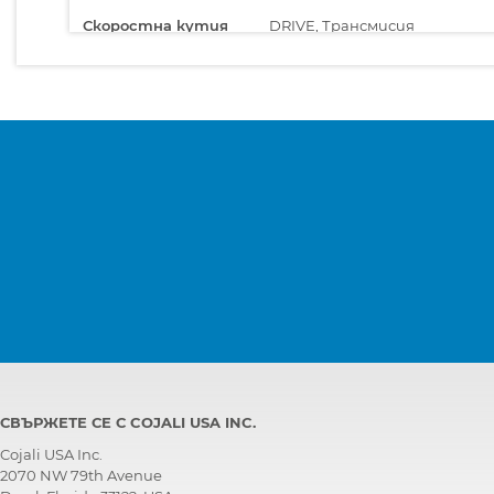
Скоростна кутия
DRIVE, Трансмисия
Хидравлични
AUX, Дистанционен
системи
хидравличен контролер
Централен
GATEWAY, Компютър на
компютър
купето
Централен
MCONT, Компютър на купет
компютър
СВЪРЖЕТЕ СЕ С COJALI USA INC.
Cojali USA Inc.
2070 NW 79th Avenue