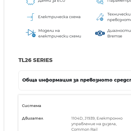
Данни за ECU
Параметр
Технически
Електрическа схема
превознот
Модели на
Диагностик
електрически схеми
Bremse
TL26 SERIES
Обща информация за превозното средс
Система
Двигател
1104D, J1939, Електронно
управление на дизела,
Common Rail