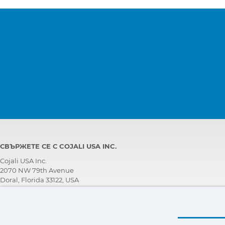
СВЪРЖЕТЕ СЕ С COJALI USA INC.
Cojali USA Inc.
2070 NW 79th Avenue
Doral, Florida 33122, USA
ЕКИП ЗА ТЕХНИЧЕСКА ПОДДРЪЖКА
+1 305 960 7651
Обадете се безплатно: