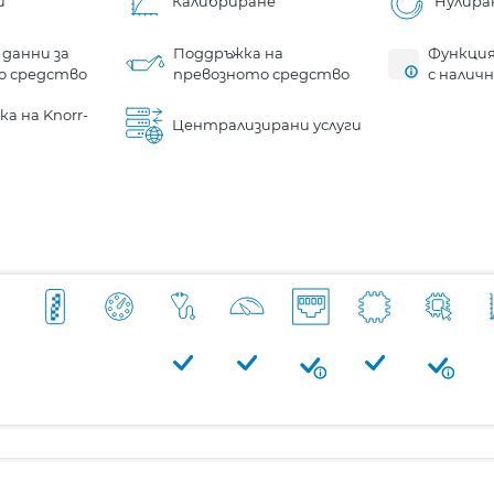
и
Калибриране
Нулира
 данни за
Поддръжка на
Функция
о средство
превозното средство
с налич
а на Knorr-
Централизирани услуги