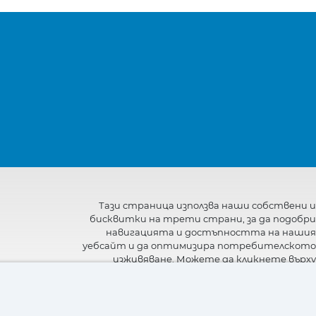
Тази страница използва наши собствени и
бисквитки на трети страни, за да подобри
навигацията и достъпността на нашия
уебсайт и да оптимизира потребителското
изживяване. Можете да кликнете върху
"Настройки"
, за да получите повече
информация за тях и да зададете или
откажете използването им.