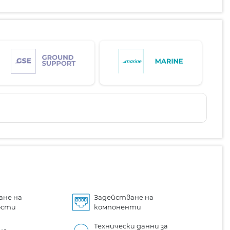
ане на
Задействане на
ости
компоненти
Технически данни за