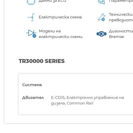
Данни за ECU
Параметр
Технически
Електрическа схема
превознот
Модели на
Диагностик
електрически схеми
Bremse
TR30000 SERIES
Система
Двигател
E-CDIS, Електронно управление на
дизела, Common Rail