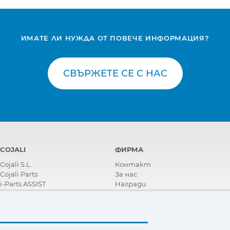
ИМАТЕ ЛИ НУЖДА ОТ ПОВЕЧЕ ИНФОРМАЦИЯ?
СВЪРЖЕТЕ СЕ С НАС
COJALI
ФИРМА
Cojali S.L.
Контакт
Cojali Parts
За нас
i-Parts ASSIST
Награди
Сертификати
Корпоративна Социална
Отговорност
Станете дистрибутор