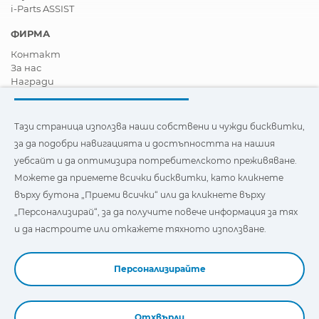
i-Parts ASSIST
ФИРМА
Контакт
За нас
Награди
Сертификати
Корпоративна Социална Отговорност
Станете дистрибутор
Тази страница използва наши собствени и чужди бисквитки,
Новини
за да подобри навигацията и достъпността на нашия
Видеа
уебсайт и да оптимизира потребителското преживяване.
FAQ - Често задавани въпроси
Можете да приемете всички бисквитки, като кликнете
Тази страница използва наши собствени и бисквитки на
върху бутона „Приеми всички“ или да кликнете върху
трети страни, за да подобри навигацията и
„Персонализирай“, за да получите повече информация за тях
достъпността на нашия уебсайт и да оптимизира
потребителското изживяване. Можете да кликнете
и да настроите или откажете тяхното използване.
върху
"Настройки"
, за да получите повече информация за
тях и да зададете или откажете използването им.
Персонализирайте
Отхвърли