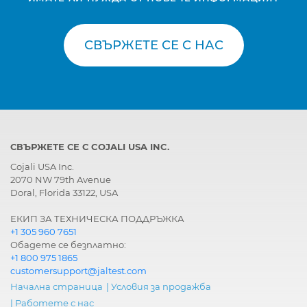
СВЪРЖЕТЕ СЕ С НАС
СВЪРЖЕТЕ СЕ С COJALI USA INC.
Cojali USA Inc.
2070 NW 79th Avenue
Doral, Florida 33122, USA
ЕКИП ЗА ТЕХНИЧЕСКА ПОДДРЪЖКА
+1 305 960 7651
Обадете се безплатно:
+1 800 975 1865
customersupport@jaltest.com
Начална страница
|
Условия за продажба
|
Работете с нас