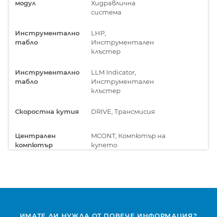
модул
Хидравлична
система
Инструментално
LHP,
табло
Инструментален
клъстер
Инструментално
LLM Indicator,
табло
Инструментален
клъстер
Скоростна кутия
DRIVE, Трансмисия
Централен
MCONT, Компютър на
компютър
купето
ИМАТЕ ЛИ НУЖДА ОТ ПОВЕЧЕ ИНФОРМАЦИЯ?