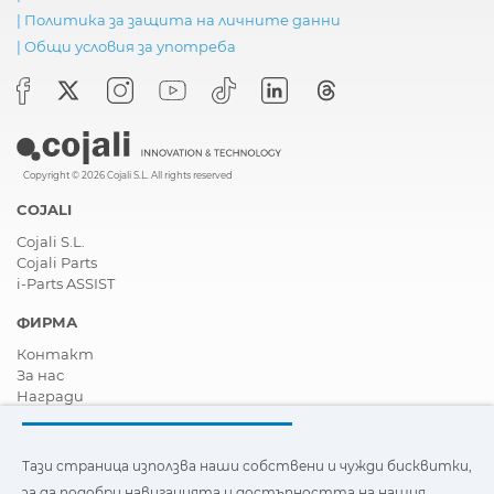
|
Политика за защита на личните данни
|
Общи условия за употреба
Copyright © 2026 Cojali S.L. All rights reserved
COJALI
Cojali S.L.
Cojali Parts
i-Parts ASSIST
ФИРМА
Контакт
За нас
Награди
Сертификати
Корпоративна Социална Отговорност
Станете дистрибутор
Тази страница използва наши собствени и чужди бисквитки,
Новини
за да подобри навигацията и достъпността на нашия