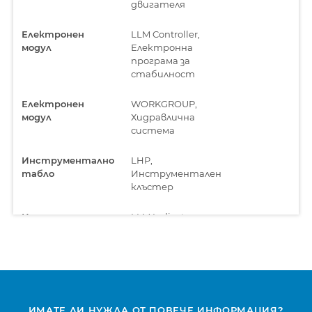
двигателя
Електронен
LLM Controller,
модул
Електронна
програма за
стабилност
Електронен
WORKGROUP,
модул
Хидравлична
система
Инструментално
LHP,
табло
Инструментален
клъстер
Инструментално
LLM Indicator,
табло
Инструментален
клъстер
Система против
DCU, Управление на
замърсяване
изгорелите газове
ИМАТЕ ЛИ НУЖДА ОТ ПОВЕЧЕ ИНФОРМАЦИЯ?