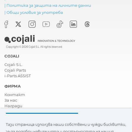
|
Политика за защита на личните данни
|
Общи условия за употреба
Copyright © 2026 Cojali S.L. All rights reserved
COJALI
Cojali S.L.
Cojali Parts
i-Parts ASSIST
ФИРМА
Контакт
За нас
Награди
Сертификати
Корпоративна Социална Отговорност
Станете дистрибутор
Тази страница използва наши собствени и чужди бисквитки,
Новини
за да подобри навигацията и достъпността на нашия