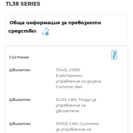
TL38 SERIES
Обща информация за превозното
средство:
Система
Двигател
1104D, J1939,
Електронно
управление на дизела,
Common Rail
Двигател
DL03, CAN, Модул за
управление на
двигателя.
Двигател
DM03, CAN, Система
за управление на