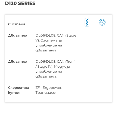
D120 SERIES
Система
Двигател
DL06/DL08, CAN (Stage
V), Система за
управление на
двигателя
Двигател
DL06/DL08, CAN (Tier 4
/ Stage IV), Модул за
управление на
двигателя.
Скоростна
ZF - Ergopower,
кутия
Трансмисия