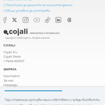
|
Политика за защита на личните данни
|
Общи условия за употреба
Copyright © 2026 Cojali S.L. All rights reserved
COJALI
Cojali S.L.
Cojali Parts
i-Parts ASSIST
ФИРМА
Контакт
За нас
Награди
Сертификати
Корпоративна Социална Отговорност
Станете дистрибутор
Тази страница използва наши собствени и чужди бисквитки,
Новини