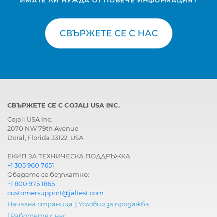
СВЪРЖЕТЕ СЕ С НАС
СВЪРЖЕТЕ СЕ С COJALI USA INC.
Cojali USA Inc.
2070 NW 79th Avenue
Doral, Florida 33122, USA
ЕКИП ЗА ТЕХНИЧЕСКА ПОДДРЪЖКА
+1 305 960 7651
Обадете се безплатно:
+1 800 975 1865
customersupport@jaltest.com
Начална страница
|
Условия за продажба
|
Работете с нас