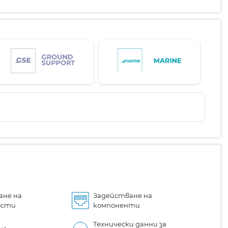
ане на
Задействане на
ости
компоненти
Технически данни за