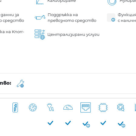
и
Калибриране
Нулира
 данни за
Поддръжка на
Функция
о средство
превозното средство
с налич
а на Knorr-
Централизирани услуги
тво: