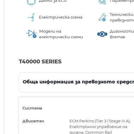
Данни за ECU
Параметр
Технически
Електрическа схема
превознот
Модели на
Диагностик
електрически схеми
Bremse
T40000 SERIES
Обща информация за превозното средс
Система
Двигател
ECM Perkins (Tier 3 / Stage III A),
Електронно управление на
дизела, Common Rail