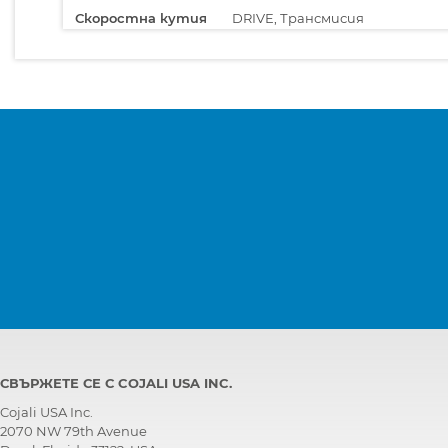
Скоростна кутия
DRIVE, Трансмисия
Централен
MCONT, Компютър на купето
компютър
СВЪРЖЕТЕ СЕ С COJALI USA INC.
Cojali USA Inc.
2070 NW 79th Avenue