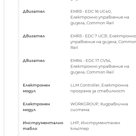
Двигател
EMR3 - EDC 16 UC40,
Електронно управление на
дизела, Common Rail
Двигател
EMR3 - EDC 7 UC31, Електронн
управление на дизела, Commo
Rail
Двигател
EMR4 - EDC 17 CV54,
Електронно управление на
дизела, Common Rail
Електронен
LLM Controller, Електронна
модул
програма за стабилност
Електронен
WORKGROUP, Хидравлична
модул
система
Инструментално
LHP, Инструментален
табло
клъстер