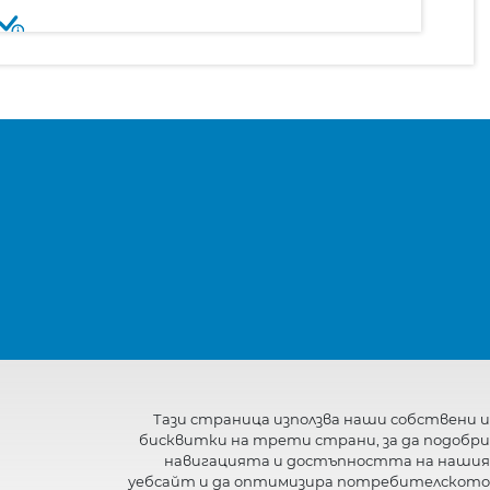
Тази страница използва наши собствени и
бисквитки на трети страни, за да подобри
навигацията и достъпността на нашия
уебсайт и да оптимизира потребителското