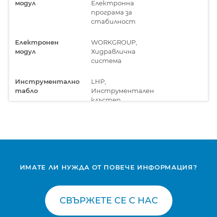
модул
Електронна
програма за
стабилност
Електронен
WORKGROUP,
модул
Хидравлична
система
Инструментално
LHP,
табло
Инструментален
клъстер
Скоростна кутия
DRIVE, Трансмисия
Централен
GATEWAY, Компютър
компютър
на купето
ИМАТЕ ЛИ НУЖДА ОТ ПОВЕЧЕ ИНФОРМАЦИЯ?
Централен
MCONT, Компютър на
компютър
купето
СВЪРЖЕТЕ СЕ С НАС