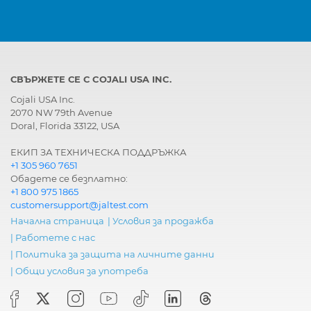
СВЪРЖЕТЕ СЕ С COJALI USA INC.
Cojali USA Inc.
2070 NW 79th Avenue
Doral, Florida 33122, USA
ЕКИП ЗА ТЕХНИЧЕСКА ПОДДРЪЖКА
+1 305 960 7651
Обадете се безплатно:
+1 800 975 1865
customersupport@jaltest.com
Начална страница
|
Условия за продажба
|
Работете с нас
|
Политика за защита на личните данни
|
Общи условия за употреба