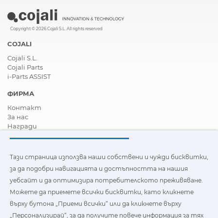
Copyright © 2026 Cojali S.L. All rights reserved
COJALI
Cojali S.L.
Cojali Parts
i-Parts ASSIST
ФИРМА
Контакт
За нас
Награди
Сертификати
Корпоративна Социална Отговорност
Станете дистрибутор
Тази страница използва наши собствени и чужди бисквитки,
Новини
за да подобри навигацията и достъпността на нашия
Видеа
уебсайт и да оптимизира потребителското преживяване.
FAQ - Често задавани въпроси
Можете да приемете всички бисквитки, като кликнете
Тази страница използва наши собствени и бисквитки на
върху бутона „Приеми всички“ или да кликнете върху
трети страни, за да подобри навигацията и
„Персонализирай“, за да получите повече информация за тях
достъпността на нашия уебсайт и да оптимизира