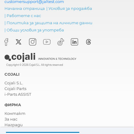
customersupport@jaltest.com
Начална страница
|
Условия за продажба
|
Работете с нас
|
Политика за защита на личните данни
|
Общи условия за употреба
Copyright © 2026 Cojali S.L. All rights reserved
COJALI
Cojali S.L.
Cojali Parts
i-Parts ASSIST
ФИРМА
Контакт
За нас
Награди
Сертификати