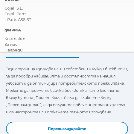
Cojali S.L.
Cojali Parts
i-Parts ASSIST
ФИРМА
Контакт
За нас
Награди
Сертификати
Корпоративна Социална Отговорност
Станете дистрибутор
Тази страница използва наши собствени и чужди бисквитки,
Новини
за да подобри навигацията и достъпността на нашия
Видеа
уебсайт и да оптимизира потребителското преживяване.
FAQ - Често задавани въпроси
Можете да приемете всички бисквитки, като кликнете
Тази страница използва наши собствени и бисквитки на
върху бутона „Приеми всички“ или да кликнете върху
трети страни, за да подобри навигацията и
„Персонализирай“, за да получите повече информация за тях
достъпността на нашия уебсайт и да оптимизира
потребителското изживяване. Можете да кликнете
и да настроите или откажете тяхното използване.
върху
"Настройки"
, за да получите повече информация за
тях и да зададете или откажете използването им.
Персонализирайте