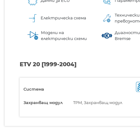
Данни за ECU
Параметр
Технически
Електрическа схема
превознот
Модели на
Диагностик
електрически схеми
Bremse
ETV 20 [1999-2004]
Система
Захранващ модул
TPM, Захранващ модул