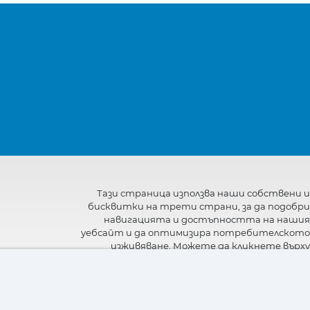
Тази страница използва наши собствени и
бисквитки на трети страни, за да подобри
навигацията и достъпността на нашия
уебсайт и да оптимизира потребителското
изживяване. Можете да кликнете върху
"Настройки"
, за да получите повече
информация за тях и да зададете или
откажете използването им.