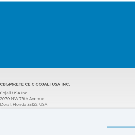
СВЪРЖЕТЕ СЕ С COJALI USA INC.
Cojali USA Inc.
2070 NW 79th Avenue
Doral, Florida 33122, USA
ЕКИП ЗА ТЕХНИЧЕСКА ПОДДРЪЖКА
+1 305 960 7651
Обадете се безплатно:
+1 800 975 1865