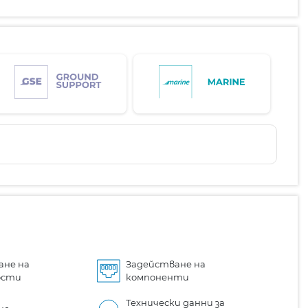
ане на
Задействане на
ости
компоненти
Технически данни за