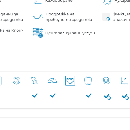
и
Калибриране
Нулира
 данни за
Поддръжка на
Функция
о средство
превозното средство
с налич
а на Knorr-
Централизирани услуги