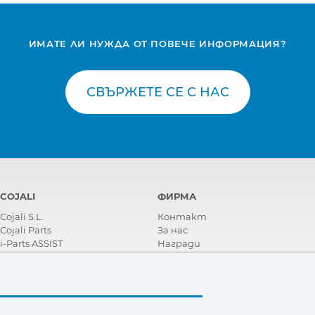
ИМАТЕ ЛИ НУЖДА ОТ ПОВЕЧЕ ИНФОРМАЦИЯ?
СВЪРЖЕТЕ СЕ С НАС
COJALI
ФИРМА
Cojali S.L.
Контакт
Cojali Parts
За нас
i-Parts ASSIST
Награди
Сертификати
Корпоративна Социална
Отговорност
Станете дистрибутор
Новини