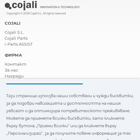
Copyright © 2026 Cojali S.L. All rights reserved
COJALI
Cojali S.L.
Cojali Parts
i-Parts ASSIST
ФИРМА
Контакт
За нас
Награди
Сертификати
Корпоративна Социална Отговорност
Станете дистрибутор
Тази страница използва наши собствени и чужди бисквитки,
Новини
за да подобри навигацията и достъпността на нашия
Видеа
уебсайт и да оптимизира потребителското преживяване.
FAQ - Често задавани въпроси
Можете да приемете всички бисквитки, като кликнете
Тази страница използва наши собствени и бисквитки на
върху бутона „Приеми всички“ или да кликнете върху
трети страни, за да подобри навигацията и
„Персонализирай“, за да получите повече информация за тях
достъпността на нашия уебсайт и да оптимизира