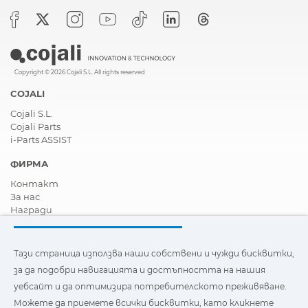
Copyright © 2026 Cojali S.L. All rights reserved
COJALI
Cojali S.L.
Cojali Parts
i-Parts ASSIST
ФИРМА
Контакт
За нас
Награди
Сертификати
Корпоративна Социална Отговорност
Станете дистрибутор
Тази страница използва наши собствени и чужди бисквитки,
Новини
за да подобри навигацията и достъпността на нашия
Видеа
уебсайт и да оптимизира потребителското преживяване.
FAQ - Често задавани въпроси
Можете да приемете всички бисквитки, като кликнете