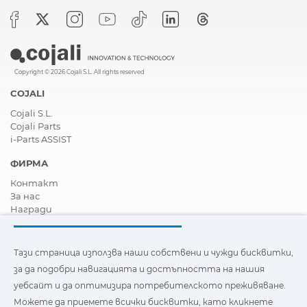
Copyright © 2026 Cojali S.L. All rights reserved
COJALI
Cojali S.L.
Cojali Parts
i-Parts ASSIST
ФИРМА
Контакт
За нас
Награди
Сертификати
Корпоративна Социална Отговорност
Станете дистрибутор
Тази страница използва наши собствени и чужди бисквитки,
Новини
за да подобри навигацията и достъпността на нашия
Видеа
уебсайт и да оптимизира потребителското преживяване.
FAQ - Често задавани въпроси
Можете да приемете всички бисквитки, като кликнете