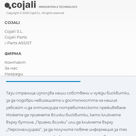
Copyright © 2026 Cojali S.L. All rights reserved
COJALI
Cojali S.L.
Cojali Parts
i-Parts ASSIST
ФИРМА
Контакт
За нас
Награди
Сертификати
Корпоративна Социална Отговорност
Станете дистрибутор
Тази страница използва наши собствени и чужди бисквитки,
Новини
за да подобри навигацията и достъпността на нашия
Видеа
уебсайт и да оптимизира потребителското преживяване.
FAQ - Често задавани въпроси
Можете да приемете всички бисквитки, като кликнете
Тази страница използва наши собствени и бисквитки на
върху бутона „Приеми всички“ или да кликнете върху
трети страни, за да подобри навигацията и
„Персонализирай“, за да получите повече информация за тях
достъпността на нашия уебсайт и да оптимизира