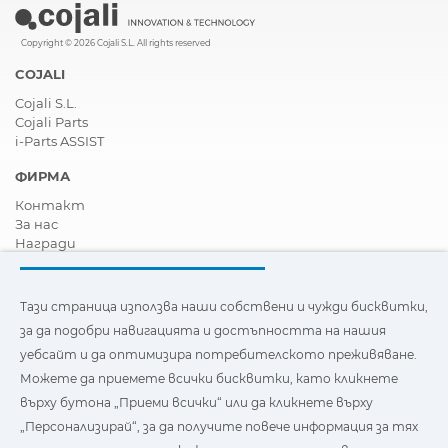
Copyright © 2026 Cojali S.L. All rights reserved
COJALI
Cojali S.L.
Cojali Parts
i-Parts ASSIST
ФИРМА
Контакт
За нас
Награди
Сертификати
Корпоративна Социална Отговорност
Станете дистрибутор
Тази страница използва наши собствени и чужди бисквитки,
Новини
за да подобри навигацията и достъпността на нашия
Видеа
уебсайт и да оптимизира потребителското преживяване.
FAQ - Често задавани въпроси
Можете да приемете всички бисквитки, като кликнете
Тази страница използва наши собствени и бисквитки на
върху бутона „Приеми всички“ или да кликнете върху
трети страни, за да подобри навигацията и
„Персонализирай“, за да получите повече информация за тях
достъпността на нашия уебсайт и да оптимизира