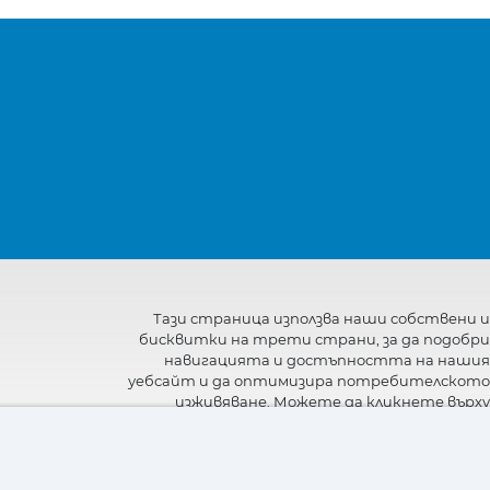
Тази страница използва наши собствени и
бисквитки на трети страни, за да подобри
навигацията и достъпността на нашия
уебсайт и да оптимизира потребителското
изживяване. Можете да кликнете върху
"Настройки"
, за да получите повече
информация за тях и да зададете или
откажете използването им.