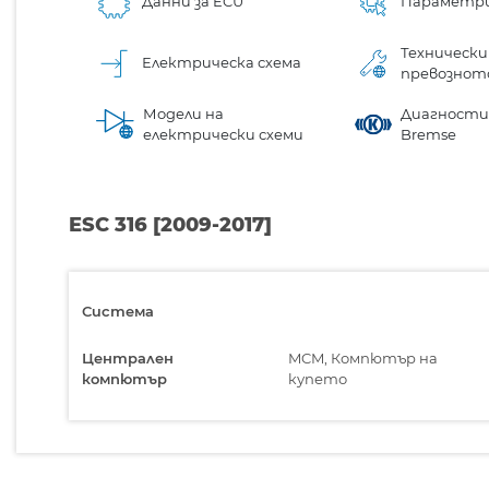
Данни за ECU
Параметр
Технически
Електрическа схема
превознот
Модели на
Диагностик
електрически схеми
Bremse
ESC 316 [2009-2017]
Система
Централен
MCM, Компютър на
компютър
купето