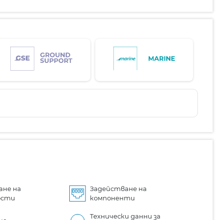
ане на
Задействане на
ости
компоненти
Технически данни за