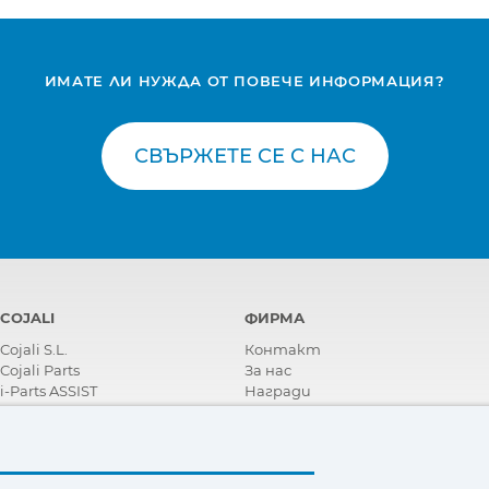
ИМАТЕ ЛИ НУЖДА ОТ ПОВЕЧЕ ИНФОРМАЦИЯ?
СВЪРЖЕТЕ СЕ С НАС
COJALI
ФИРМА
Cojali S.L.
Контакт
Cojali Parts
За нас
i-Parts ASSIST
Награди
Сертификати
Корпоративна Социална
Отговорност
Станете дистрибутор