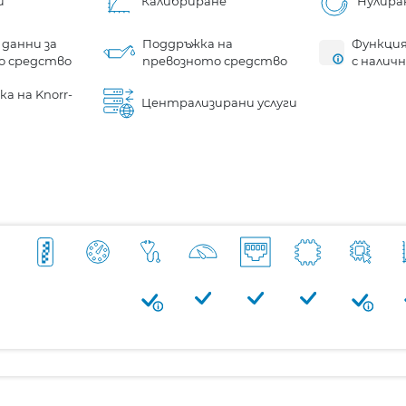
и
Калибриране
Нулира
 данни за
Поддръжка на
Функция
о средство
превозното средство
с налич
а на Knorr-
Централизирани услуги