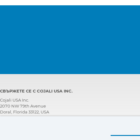
СВЪРЖЕТЕ СЕ С COJALI USA INC.
Cojali USA Inc.
2070 NW 79th Avenue
Doral, Florida 33122, USA
ЕКИП ЗА ТЕХНИЧЕСКА ПОДДРЪЖКА
+1 305 960 7651
Обадете се безплатно: