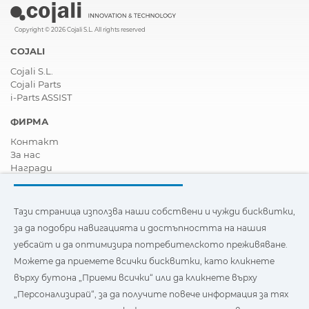
Copyright © 2026 Cojali S.L. All rights reserved
COJALI
Cojali S.L.
Cojali Parts
i-Parts ASSIST
ФИРМА
Контакт
За нас
Награди
Сертификати
Корпоративна Социална Отговорност
Станете дистрибутор
Тази страница използва наши собствени и чужди бисквитки,
Новини
за да подобри навигацията и достъпността на нашия
Видеа
уебсайт и да оптимизира потребителското преживяване.
FAQ - Често задавани въпроси
Можете да приемете всички бисквитки, като кликнете
Тази страница използва наши собствени и бисквитки на
върху бутона „Приеми всички“ или да кликнете върху
трети страни, за да подобри навигацията и
„Персонализирай“, за да получите повече информация за тях
достъпността на нашия уебсайт и да оптимизира