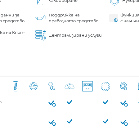
и
Калибриране
Нулира
 данни за
Поддръжка на
Функция
о средство
превозното средство
с налич
а на Knorr-
Централизирани услуги
о