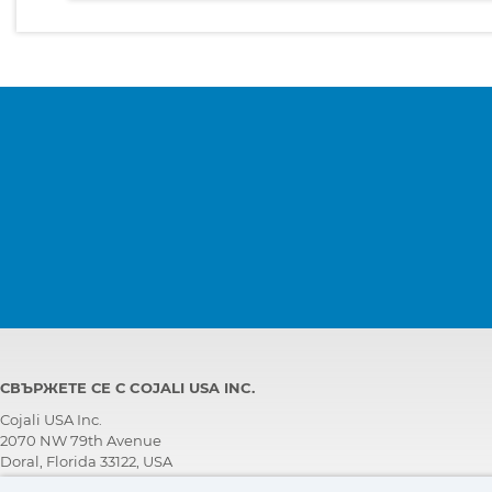
СВЪРЖЕТЕ СЕ С COJALI USA INC.
Cojali USA Inc.
2070 NW 79th Avenue
Doral, Florida 33122, USA