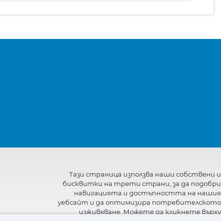
Тази страница използва наши собствени и
бисквитки на трети страни, за да подобри
навигацията и достъпността на нашия
уебсайт и да оптимизира потребителското
изживяване. Можете да кликнете върху
"Настройки"
, за да получите повече