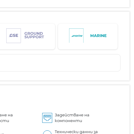
ане на
Задействане на
ости
компоненти
Технически данни за