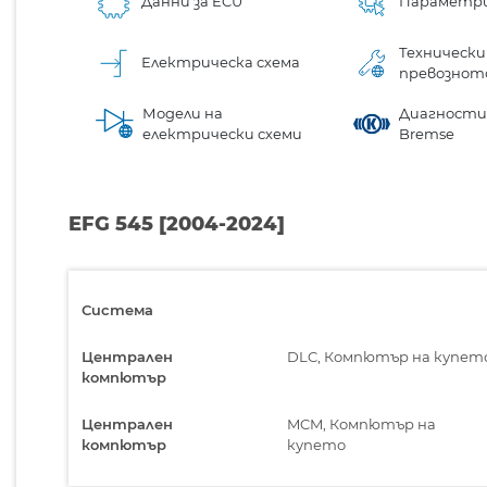
Данни за ECU
Параметр
Технически
Електрическа схема
превознот
Модели на
Диагностик
електрически схеми
Bremse
EFG 545 [2004-2024]
Система
Централен
DLC, Компютър на купет
компютър
Централен
MCM, Компютър на
компютър
купето