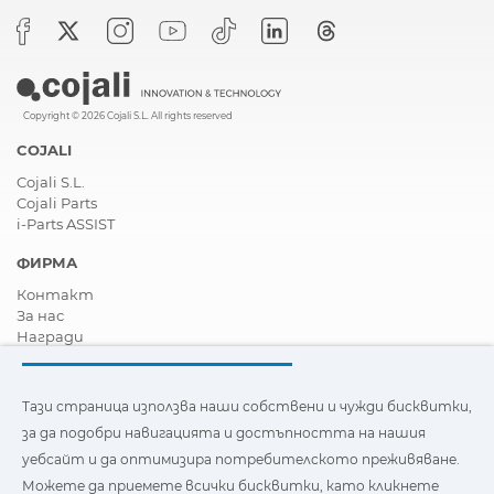
Copyright © 2026 Cojali S.L. All rights reserved
COJALI
Cojali S.L.
Cojali Parts
i-Parts ASSIST
ФИРМА
Контакт
За нас
Награди
Сертификати
Корпоративна Социална Отговорност
Станете дистрибутор
Тази страница използва наши собствени и чужди бисквитки,
Новини
за да подобри навигацията и достъпността на нашия
Видеа
уебсайт и да оптимизира потребителското преживяване.
FAQ - Често задавани въпроси
Можете да приемете всички бисквитки, като кликнете