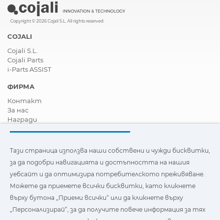
Copyright © 2026 Cojali S.L. All rights reserved
COJALI
Cojali S.L.
Cojali Parts
i-Parts ASSIST
ФИРМА
Контакт
За нас
Награди
Сертификати
Корпоративна Социална Отговорност
Станете дистрибутор
Тази страница използва наши собствени и чужди бисквитки,
Новини
за да подобри навигацията и достъпността на нашия
Видеа
уебсайт и да оптимизира потребителското преживяване.
FAQ - Често задавани въпроси
Можете да приемете всички бисквитки, като кликнете
Тази страница използва наши собствени и бисквитки на
върху бутона „Приеми всички“ или да кликнете върху
трети страни, за да подобри навигацията и
„Персонализирай“, за да получите повече информация за тях
достъпността на нашия уебсайт и да оптимизира