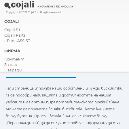
Copyright © 2026 Cojali S.L. All rights reserved
COJALI
Cojali S.L.
Cojali Parts
i-Parts ASSIST
ФИРМА
Контакт
За нас
Награди
Сертификати
Корпоративна Социална Отговорност
Станете дистрибутор
Тази страница използва наши собствени и чужди бисквитки,
Новини
за да подобри навигацията и достъпността на нашия
Видеа
уебсайт и да оптимизира потребителското преживяване.
FAQ - Често задавани въпроси
Можете да приемете всички бисквитки, като кликнете
Тази страница използва наши собствени и бисквитки на
върху бутона „Приеми всички“ или да кликнете върху
трети страни, за да подобри навигацията и
„Персонализирай“, за да получите повече информация за тях
достъпността на нашия уебсайт и да оптимизира