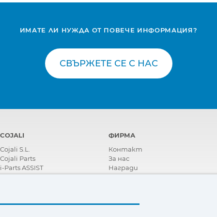
ИМАТЕ ЛИ НУЖДА ОТ ПОВЕЧЕ ИНФОРМАЦИЯ?
СВЪРЖЕТЕ СЕ С НАС
COJALI
ФИРМА
Cojali S.L.
Контакт
Cojali Parts
За нас
i-Parts ASSIST
Награди
Сертификати
Корпоративна Социална
Отговорност
Станете дистрибутор
Новини