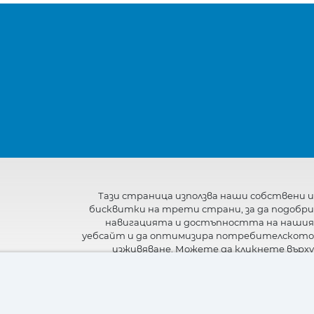
Тази страница използва наши собствени и
бисквитки на трети страни, за да подобри
навигацията и достъпността на нашия
уебсайт и да оптимизира потребителското
изживяване. Можете да кликнете върху
"Настройки"
, за да получите повече
информация за тях и да зададете или
откажете използването им.