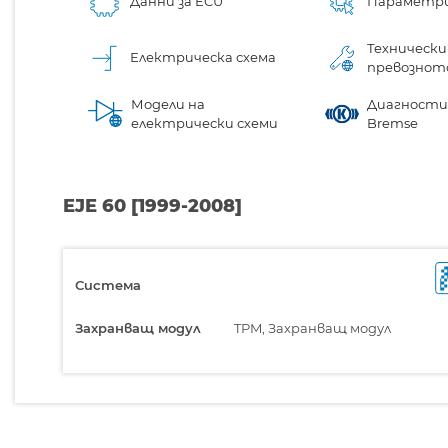
Данни за ECU
Параметр
Технически
Електрическа схема
превознот
Модели на
Диагностик
електрически схеми
Bremse
EJE 60 [1999-2008]
Система
Захранващ модул
TPM, Захранващ модул