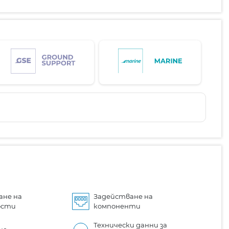
ане на
Задействане на
ости
компоненти
Технически данни за