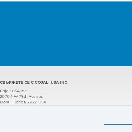
СВЪРЖЕТЕ СЕ С COJALI USA INC.
Cojali USA Inc.
2070 NW 79th Avenue
Doral, Florida 33122, USA
ЕКИП ЗА ТЕХНИЧЕСКА ПОДДРЪЖКА
+1 305 960 7651
Обадете се безплатно:
+1 800 975 1865