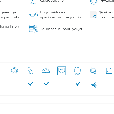
и
Калибриране
Нулира
 данни за
Поддръжка на
Функция
о средство
превозното средство
с налич
а на Knorr-
Централизирани услуги