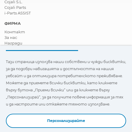
Cojali S.L.
Cojali Parts
i-Parts ASSIST
ФИРМА
Контакт
За нас
Награди
Сертификати
Корпоративна Социална Отговорност
Станете дистрибутор
Тази страница използва наши собствени и чужди бисквитки,
Новини
за да подобри навигацията и достъпността на нашия
Видеа
уебсайт и да оптимизира потребителското преживяване.
FAQ - Често задавани въпроси
Можете да приемете всички бисквитки, като кликнете
Тази страница използва наши собствени и бисквитки на
върху бутона „Приеми всички“ или да кликнете върху
трети страни, за да подобри навигацията и
„Персонализирай“, за да получите повече информация за тях
достъпността на нашия уебсайт и да оптимизира
потребителското изживяване. Можете да кликнете
и да настроите или откажете тяхното използване.
върху
"Настройки"
, за да получите повече информация за
тях и да зададете или откажете използването им.
Персонализирайте