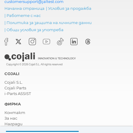
customersupport@jaltest.com
Начална страница
|
Условия за продажба
|
Работете с нас
|
Политика за защита на личните данни
|
Общи условия за употреба
Copyright © 2026 Cojali S.L. All rights reserved
COJALI
Cojali S.L.
Cojali Parts
i-Parts ASSIST
ФИРМА
Контакт
За нас
Награди
Сертификати