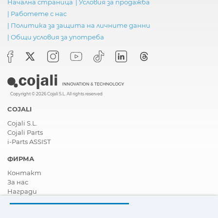
Начална страница
|
Условия за продажба
|
Работете с нас
|
Политика за защита на личните данни
|
Общи условия за употреба
Copyright © 2026 Cojali S.L. All rights reserved
COJALI
Cojali S.L.
Cojali Parts
i-Parts ASSIST
ФИРМА
Контакт
За нас
Награди
Сертификати
Корпоративна Социална Отговорност