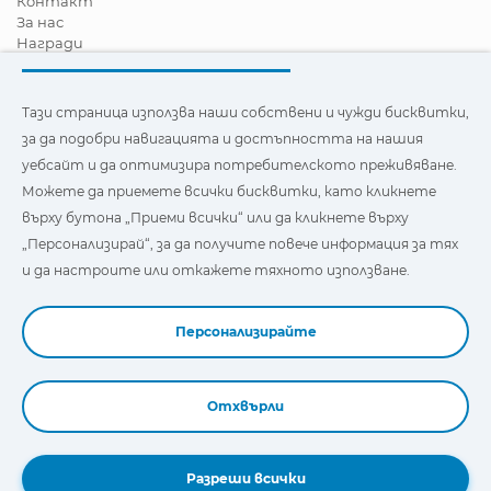
Контакт
За нас
Награди
Сертификати
Корпоративна Социална Отговорност
Станете дистрибутор
Тази страница използва наши собствени и чужди бисквитки,
Новини
за да подобри навигацията и достъпността на нашия
Видеа
уебсайт и да оптимизира потребителското преживяване.
FAQ - Често задавани въпроси
Можете да приемете всички бисквитки, като кликнете
Тази страница използва наши собствени и бисквитки на
върху бутона „Приеми всички“ или да кликнете върху
трети страни, за да подобри навигацията и
„Персонализирай“, за да получите повече информация за тях
достъпността на нашия уебсайт и да оптимизира
потребителското изживяване. Можете да кликнете
и да настроите или откажете тяхното използване.
върху
"Настройки"
, за да получите повече информация за
тях и да зададете или откажете използването им.
Персонализирайте
Отхвърли
Book a Demo
Разреши всички