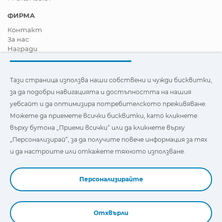
ФИРМА
Контакт
За нас
Награди
Сертификати
Корпоративна Социална Отговорност
Станете дистрибутор
Тази страница използва наши собствени и чужди бисквитки,
Новини
за да подобри навигацията и достъпността на нашия
Видеа
уебсайт и да оптимизира потребителското преживяване.
FAQ - Често задавани въпроси
Можете да приемете всички бисквитки, като кликнете
Тази страница използва наши собствени и бисквитки на
върху бутона „Приеми всички“ или да кликнете върху
трети страни, за да подобри навигацията и
„Персонализирай“, за да получите повече информация за тях
достъпността на нашия уебсайт и да оптимизира
потребителското изживяване. Можете да кликнете
и да настроите или откажете тяхното използване.
върху
"Настройки"
, за да получите повече информация за
тях и да зададете или откажете използването им.
Персонализирайте
Отхвърли