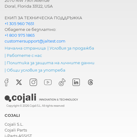
2070 NW 79th Avenue
Doral, Florida 33122, USA
ЕКИП ЗА ТЕХНИЧЕСКА ПОДДРЪЖКА
+1 305 960 7651
Обадете се безплатно:
+1 800 975 1865
customersupport@jaltest.com
Начална страница
|
Условия за продажба
|
Работете с нас
|
Политика за защита на личните данни
|
Общи условия за употреба
Copyright © 2026 Cojali S.L. All rights reserved
COJALI
Cojali S.L.
Cojali Parts
i-Parts ASSIST