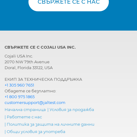
СВЪРЖЕТЕ СЕ С НАС
СВЪРЖЕТЕ СЕ С COJALI USA INC.
Cojali USA Inc.
2070 NW 79th Avenue
Doral, Florida 33122, USA
ЕКИП ЗА ТЕХНИЧЕСКА ПОДДРЪЖКА
+1 305 960 7651
Обадете се безплатно:
+1 800 975 1865
customersupport@jaltest.com
Начална страница
|
Условия за продажба
|
Работете с нас
|
Политика за защита на личните данни
|
Общи условия за употреба