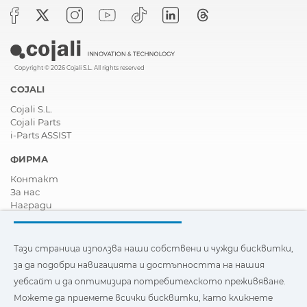
Copyright © 2026 Cojali S.L. All rights reserved
COJALI
Cojali S.L.
Cojali Parts
i-Parts ASSIST
ФИРМА
Контакт
За нас
Награди
Сертификати
Корпоративна Социална Отговорност
Станете дистрибутор
Тази страница използва наши собствени и чужди бисквитки,
Новини
за да подобри навигацията и достъпността на нашия
Видеа
уебсайт и да оптимизира потребителското преживяване.
FAQ - Често задавани въпроси
Можете да приемете всички бисквитки, като кликнете
Тази страница използва наши собствени и бисквитки на