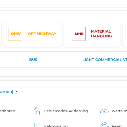
BUS
LIGHT COMMERCIAL V
98-2000]
erfahren
Fehlercodes-Auslesung
Werte m
Kalibrierung
Reset