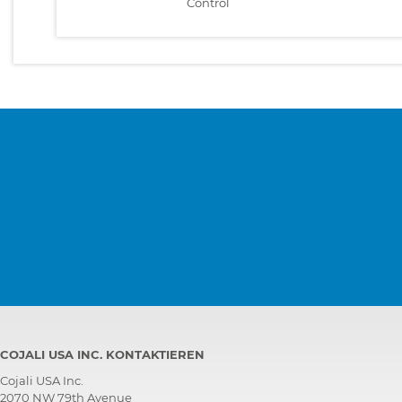
Control
COJALI USA INC. KONTAKTIEREN
Cojali USA Inc.
2070 NW 79th Avenue