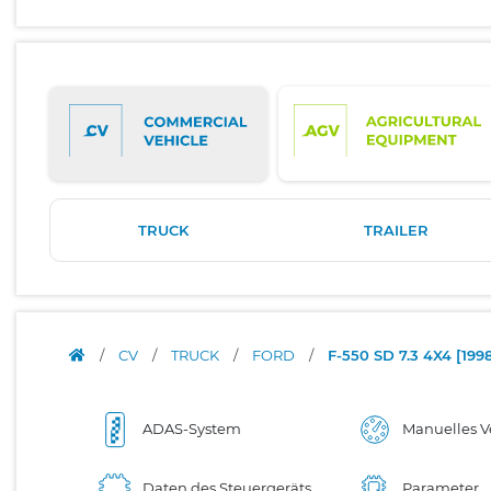
TRUCK
TRAILER
/
CV
/
TRUCK
/
FORD
/
F-550 SD 7.3 4X4 [19
ADAS-System
Manuelles V
Daten des Steuergeräts
Parameter