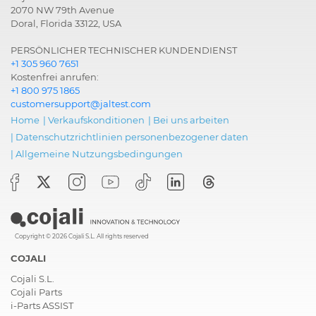
2070 NW 79th Avenue
Doral, Florida 33122, USA
PERSÖNLICHER TECHNISCHER KUNDENDIENST
+1 305 960 7651
Kostenfrei anrufen:
+1 800 975 1865
customersupport@jaltest.com
Home
|
Verkaufskonditionen
|
Bei uns arbeiten
|
Datenschutzrichtlinien personenbezogener daten
|
Allgemeine Nutzungsbedingungen
Copyright © 2026 Cojali S.L. All rights reserved
COJALI
Cojali S.L.
Cojali Parts
i-Parts ASSIST