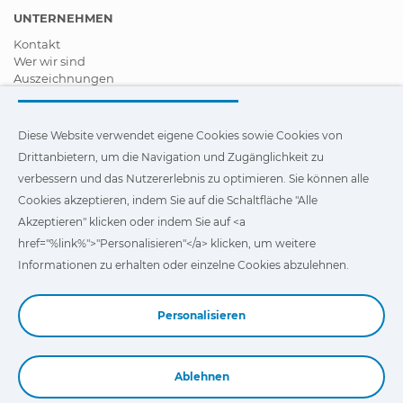
UNTERNEHMEN
Kontakt
Wer wir sind
Auszeichnungen
Zertifizierungen
Soziale Unternehmensverantwortung
Vertragshändler werden
Diese Website verwendet eigene Cookies sowie Cookies von
News
Drittanbietern, um die Navigation und Zugänglichkeit zu
Videos
verbessern und das Nutzererlebnis zu optimieren. Sie können alle
FAQ - Häufig gestellte Fragen (FAQs)
Cookies akzeptieren, indem Sie auf die Schaltfläche "Alle
Diese Website verwendet eigene Cookies und Cookies von
Akzeptieren" klicken oder indem Sie auf <a
Drittanbietern, um die Navigation und Zugänglichkeit unserer
href="%link%">"Personalisieren"</a> klicken, um weitere
Website zu verbessern und das Nutzererlebnis zu optimieren.
Sie können auf
"Einstellungen"
klicken, um weitere
Informationen zu erhalten oder einzelne Cookies abzulehnen.
Informationen über die Cookies zu erhalten und ihre
Verwendung anzupassen oder abzulehnen.
Personalisieren
Ablehnen
Book a Demo