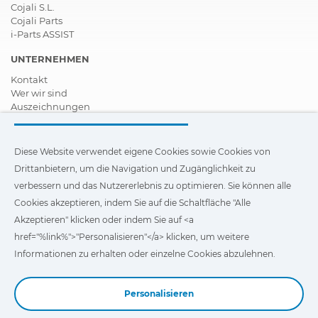
Cojali S.L.
Cojali Parts
i-Parts ASSIST
UNTERNEHMEN
Kontakt
Wer wir sind
Auszeichnungen
Zertifizierungen
Soziale Unternehmensverantwortung
Vertragshändler werden
Diese Website verwendet eigene Cookies sowie Cookies von
News
Drittanbietern, um die Navigation und Zugänglichkeit zu
Videos
verbessern und das Nutzererlebnis zu optimieren. Sie können alle
FAQ - Häufig gestellte Fragen (FAQs)
Cookies akzeptieren, indem Sie auf die Schaltfläche "Alle
Diese Website verwendet eigene Cookies und Cookies von
Akzeptieren" klicken oder indem Sie auf <a
Drittanbietern, um die Navigation und Zugänglichkeit unserer
href="%link%">"Personalisieren"</a> klicken, um weitere
Website zu verbessern und das Nutzererlebnis zu optimieren.
Sie können auf
"Einstellungen"
klicken, um weitere
Informationen zu erhalten oder einzelne Cookies abzulehnen.
Informationen über die Cookies zu erhalten und ihre
Verwendung anzupassen oder abzulehnen.
Personalisieren