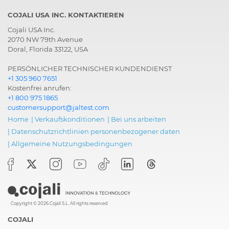
COJALI USA INC. KONTAKTIEREN
Cojali USA Inc.
2070 NW 79th Avenue
Doral, Florida 33122, USA
PERSÖNLICHER TECHNISCHER KUNDENDIENST
+1 305 960 7651
Kostenfrei anrufen:
+1 800 975 1865
customersupport@jaltest.com
Home
|
Verkaufskonditionen
|
Bei uns arbeiten
|
Datenschutzrichtlinien personenbezogener daten
|
Allgemeine Nutzungsbedingungen
Copyright © 2026 Cojali S.L. All rights reserved
COJALI