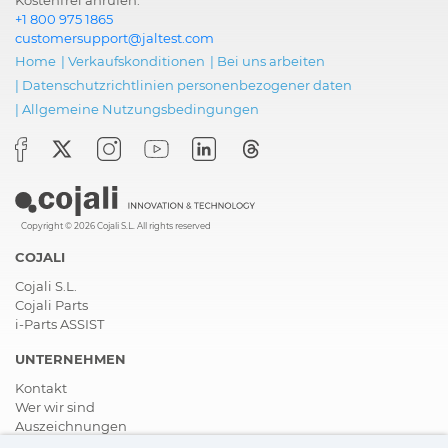
+1 800 975 1865
customersupport@jaltest.com
Home
|
Verkaufskonditionen
|
Bei uns arbeiten
|
Datenschutzrichtlinien personenbezogener daten
|
Allgemeine Nutzungsbedingungen
Copyright © 2026 Cojali S.L. All rights reserved
COJALI
Cojali S.L.
Cojali Parts
i-Parts ASSIST
UNTERNEHMEN
Kontakt
Wer wir sind
Auszeichnungen
Zertifizierungen