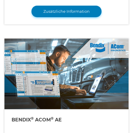
Zusätzliche Information
®
®
BENDIX
ACOM
AE