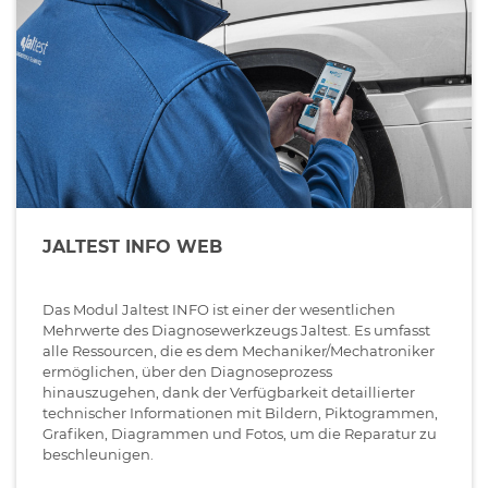
JALTEST INFO WEB
Das Modul Jaltest INFO ist einer der wesentlichen
Mehrwerte des Diagnosewerkzeugs Jaltest. Es umfasst
alle Ressourcen, die es dem Mechaniker/Mechatroniker
ermöglichen, über den Diagnoseprozess
hinauszugehen, dank der Verfügbarkeit detaillierter
technischer Informationen mit Bildern, Piktogrammen,
Grafiken, Diagrammen und Fotos, um die Reparatur zu
beschleunigen.