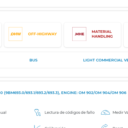
BUS
LIGHT COMMERCIAL V
 (9BM693.0/693.1/693.2/693.3), ENGINE: OM 902/OM 904/OM 906
nual
Lectura de códigos de fallo
Medir Va