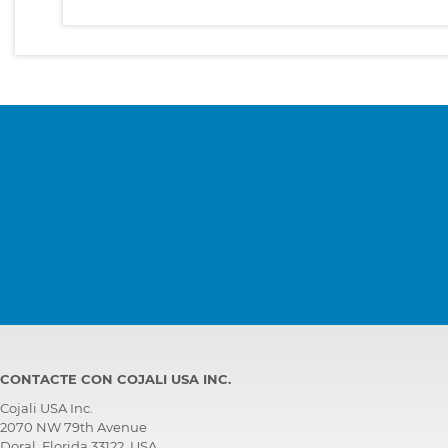
CONTACTE CON COJALI USA INC.
Cojali USA Inc.
2070 NW 79th Avenue
Doral, Florida 33122, USA