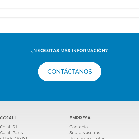
¿NECESITAS MÁS INFORMACIÓN?
CONTÁCTANOS
COJALI
EMPRESA
Cojali S.L.
Contacto
Cojali Parts
Sobre Nosotros
i-Parts ASSIST
Reconocimientos