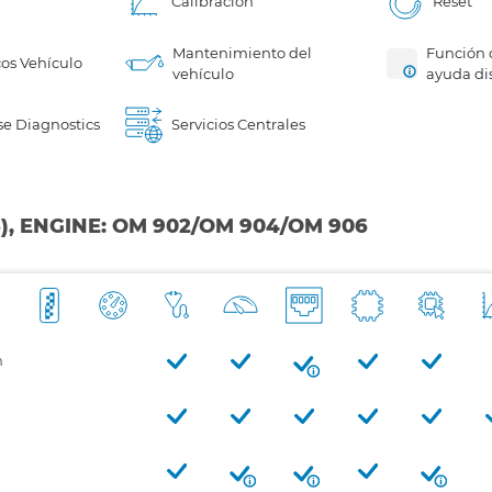
Calibración
Reset
Mantenimiento del
Función 
cos Vehículo
vehículo
ayuda di
e Diagnostics
Servicios Centrales
3), ENGINE: OM 902/OM 904/OM 906
m