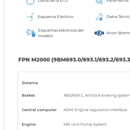
Datos de la ECU
Parámetros
Esquema Eléctrico
Datos Técni
Esquemas eléctricos del
Knorr-Brems
modelo
FPN M2000 (9BM693.0/693.1/693.2/693.
Sistema
Brakes
ABS/ASR C, Antilock braking syste
Central computer
ADM, Engine regulation interface
Engine
MR, Unit Pump System