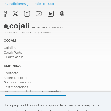
|
Condiciones generales de uso
Copyright © 2026 Cojali S.L. All rights reserved
COJALI
Cojali S.L.
Cojali Parts
i-Parts ASSIST
EMPRESA
Contacto
Sobre Nosotros
Reconocimientos
Certificaciones
Responsabilidad Social Corporativa
Ser distribuidor
Noticias
Esta página utiliza cookies propias y de terceros para mejorar la
Vídeos
FAQ - Preguntas Frecuentes