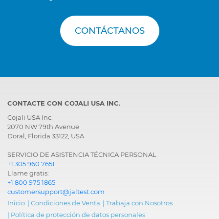
CONTÁCTANOS
CONTACTE CON COJALI USA INC.
Cojali USA Inc.
2070 NW 79th Avenue
Doral, Florida 33122, USA
SERVICIO DE ASISTENCIA TÉCNICA PERSONAL
+1 305 960 7651
Llame gratis:
+1 800 975 1865
customersupport@jaltest.com
Inicio
|
Condiciones de Venta
|
Trabaja con Nosotros
|
Política de protección de datos personales