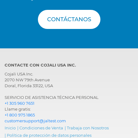
CONTÁCTANOS
CONTACTE CON COJALI USA INC.
Cojali USA Inc.
2070 NW 79th Avenue
Doral, Florida 33122, USA
SERVICIO DE ASISTENCIA TÉCNICA PERSONAL
+1 305 960 7651
Llame gratis:
+1 800 975 1865
customersupport@jaltest.com
Inicio
|
Condiciones de Venta
|
Trabaja con Nosotros
|
Política de protección de datos personales