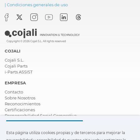
|
Condiciones generales de uso
Copyright © 2026 Cojali S.L. All rights reserved
COJALI
Cojali S.L.
Cojali Parts
i-Parts ASSIST
EMPRESA
Contacto
Sobre Nosotros
Reconocimientos
Certificaciones
Responsabilidad Social Corporativa
Ser distribuidor
Noticias
Esta página utiliza cookies propias y de terceros para mejorar la
Vídeos
FAQ - Preguntas Frecuentes