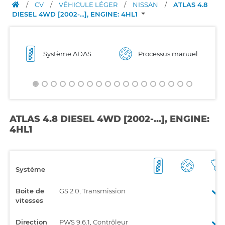
/
CV
/
VÉHICULE LÉGER
/
NISSAN
/
ATLAS 4.8
DIESEL 4WD [2002-...], ENGINE: 4HL1
Système ADAS
Processus manuel
ATLAS 4.8 DIESEL 4WD [2002-...], ENGINE:
4HL1
Système
Boite de
GS 2.0, Transmission
vitesses
Direction
PWS 9.6.1, Contrôleur