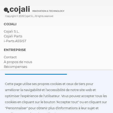
Copyright © 2026 Cojali S.L. All rights reserved
COJALI
Cojali S.L.
Cojali Parts
i-Parts ASSIST
ENTREPRISE
Contact
À propos de nous
Récompenses
Certifications
Responsabilité Sociale D'entreprise
Devenir distributeur
Cette page utilise ses propres cookies et ceux de tiers pour
Nouveautés
améliorer la navigabilité et l'accessibilité de notre site web et
Vidéos
FAQ - Foire Aux Questions
optimiser l'expérience de l'utilisateur. Vous pouvez accepter tous les
cookies en cliquant sur le bouton "Accepter tout" ou en cliquant sur
Cette page utilise ses propres cookies et ceux de tiers pour
"Personnaliser" pour obtenir plus d'informations à leur sujet et
améliorer la navigabilité et l'accessibilité de notre site Web et