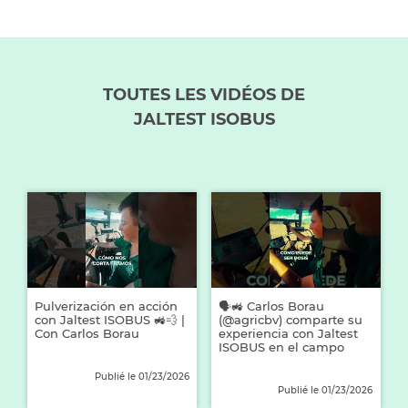
TOUTES LES VIDÉOS DE
JALTEST ISOBUS
26
Pulverización en acción
🗣️🚜 Carlos Borau
con Jaltest ISOBUS 🚜💨 |
(@agricbv) comparte su
Con Carlos Borau
experiencia con Jaltest
ISOBUS en el campo
Publié le 01/23/2026
Publié le 01/23/2026