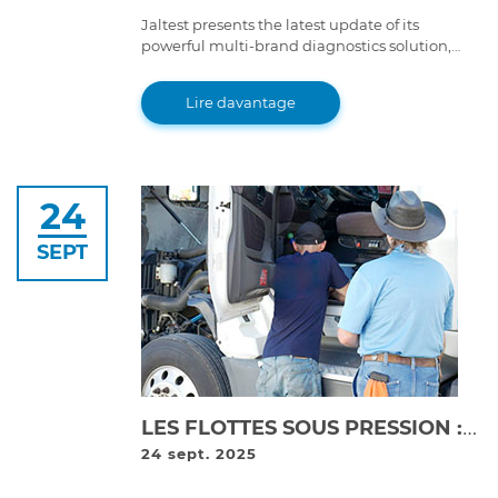
Jaltest presents the latest update of its
powerful multi-brand diagnostics solution,
Jaltest Diagnostics 25.3 version. With improved
features and advanced functions, this version
Lire davantage
takes the multi-brand diagnostics experience
to a whole new level.
24
SEPT
LES FLOTTES SOUS PRESSION : LA RÉALITÉ QUOTIDIENNE DES TEMPS D'INACTIVITÉ
24 sept. 2025