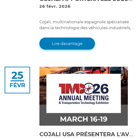
26 févr. 2026
Cojali, multinationale espagnole spécialisée
dans la technologie des véhicules industriels,
participera avec sa filiale Cojali USA à l'Expo
Foro Movilidad 2026, l'un des principaux
Lire davantage
rendez-vous du secteur du transport de
passagers au Mexique
25
FÉVR
COJALI USA PRÉSENTERA L'AVENIR DE LA MAINTENANCE DES FLOTTES À TMC 2026