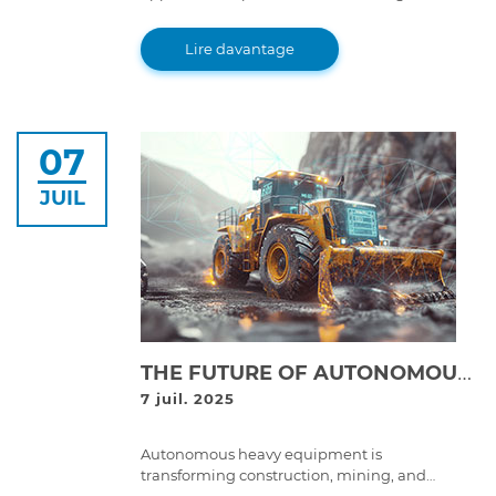
help bridge the skilled labor gap in the heavy-
duty repair industry, ensuring a strong
Lire davantage
workforce for the future.
07
JUIL
THE FUTURE OF AUTONOMOUS HEAVY EQUIPMENT: WHAT IT MEANS FOR FLEET MAINTENANCE
7 juil. 2025
Autonomous heavy equipment is
transforming construction, mining, and