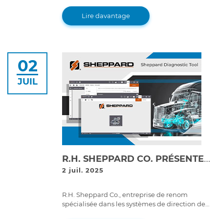
logistics. Learn how this shift impacts fleet
maintenance, efficiency, and long-term costs.
Lire davantage
02
JUIL
R.H. SHEPPARD CO. PRÉSENTE LE PREMIER OUTIL DE DIAGNOSTIC CRÉÉ POUR SES PROPRES SYSTÈMES : SHEPPARD DIAGNOSTIC TOOL (SDT)
2 juil. 2025
R.H. Sheppard Co., entreprise de renom
spécialisée dans les systèmes de direction de
véhicules industriels, lance son premier