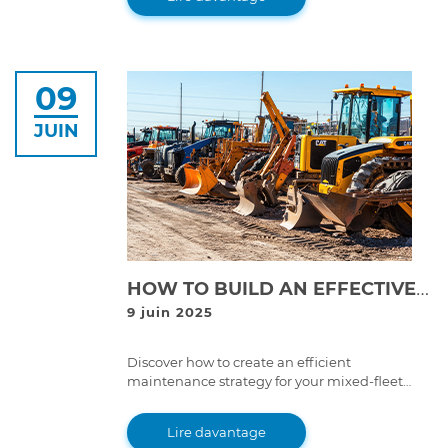
breakdowns.
09
JUIN
HOW TO BUILD AN EFFECTIVE MAINTENANCE STRATEGY FOR MIXED-FLEET OPERATIONS
9 juin 2025
Discover how to create an efficient
maintenance strategy for your mixed-fleet
operations, using preventive measures, all-
makes diagnostic tools, and skilled
Lire davantage
technicians to minimize downtime and