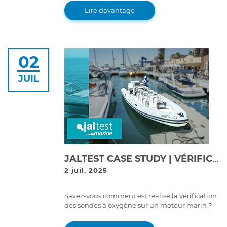
software de diagnostic, développé en
Lire davantage
collaboration avec Cojali, l'entreprise
responsable de Jaltest.
02
JUIL
JALTEST CASE STUDY | VÉRIFICATION DES SONDES À OXYGÈNE SUR LE MOTEUR VOLVO PENTA V6-280
2 juil. 2025
Savez-vous comment est réalisé la vérification
des sondes à oxygène sur un moteur marin ?