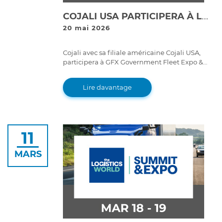
COJALI USA PARTICIPERA À LA GFX GOVERNMENT FLEET EXPO & CONFERENCE 2026 AVEC SES SOLUTIONS JALTEST DIAGNOSTICS ET JALTEST TELEMATICS
20 mai 2026
Cojali avec sa filiale américaine Cojali USA,
participera à GFX Government Fleet Expo &
Conference 2026, l'évènement de référence
pour les flottes gouvernementales aux États-
Lire davantage
Unis, qui se tiendra du 9 au 12 juin 2026 au
Long Beach Convention Center (Californie).
11
MARS