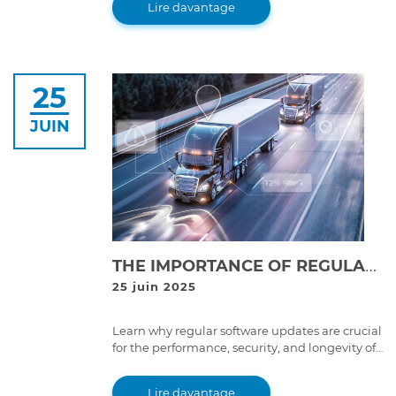
Lire davantage
25
JUIN
THE IMPORTANCE OF REGULAR SOFTWARE UPDATES FOR TRUCKS & HEAVY-DUTY MACHINERY: WHY IT MATTERS
25 juin 2025
Learn why regular software updates are crucial
for the performance, security, and longevity of
heavy-duty machinery. Discover how they can
improve efficiency and prevent costly
Lire davantage