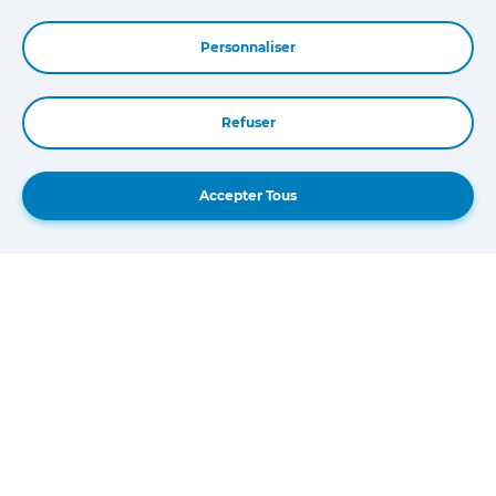
Personnaliser
21
MAI
Refuser
Book a Demo
Accepter Tous
FCA SECURITY GATEWAY MODULES AUTHORIZATION WITH JALTEST
21 mai 2025
When connectivity flows, technology has to
adapt the fastest, and the wittiest, to prevent
any security breach or unwanted data
manipulation.
Lire davantage