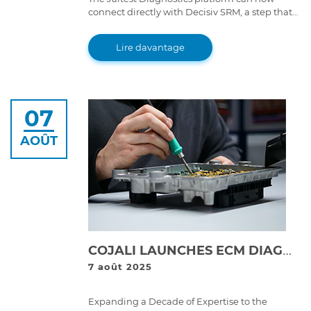
connect directly with Decisiv SRM, a step that
brings great improvements to service event
workflows.
Lire davantage
07
AOÛT
COJALI LAUNCHES ECM DIAGNOSTICS AND REPAIR LAB IN THE USA | COJALI REMAN
7 août 2025
Expanding a Decade of Expertise to the