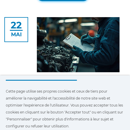
optimize equipment performance.
22
MAI
THE HIDDEN COSTS OF POOR EQUIPMENT MAINTENANCE: WHY SKIPPING SERVICE IS EXPENSIVE
22 mai 2025
Cette page utilise ses propres cookies et ceux de tiers pour
améliorer la navigabilité et l'accessibilité de notre site web et
Neglecting maintenance leads to costly
optimiser l'expérience de l'utilisateur. Vous pouvez accepter tous les
breakdowns, lost productivity, and higher
cookies en cliquant sur le bouton "Accepter tout" ou en cliquant sur
repair expenses. Learn why proper equipment
maintenance is essential for long-term
"Personnaliser" pour obtenir plus d'informations à leur sujet et
Lire davantage
savings.
configurer ou refuser leur utilisation.