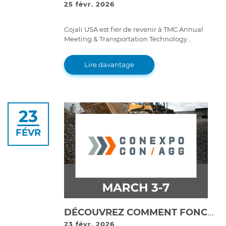
25 févr. 2026
Cojali USA est fier de revenir à TMC Annual
Meeting & Transportation Technology
Exhibition pour un événement très spécial : le
70ème anniversaire du Technology &
Lire davantage
Maintenance Council.
23
FÉVR
DÉCOUVREZ COMMENT FONCTIONNE LE TEMPS D'ACTIVITÉ : COJALI PRÉSENTERA SES OUTILS DE MAINTENANCE DE DERNIÈRE GÉNÉRATION À CONEXPO 2026
23 févr. 2026