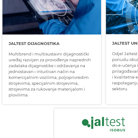
JALTEST UN
JALTEST DIJAGNOSTIKA
Odjel Jaltest
Multibrend i multisustavni dijagnostički
ponudu obuke
uređaj razvijen za provođenje naprednih
do e-učenja i
zadataka dijagnostike i održavanja na
prilagođava
jednostavan i intuitivan način na
i kvalitetne 
komercijalnim vozilima, poljoprivredim
raspolaganj
strojevima, specijalnim strojevima,
sektoru.
strojevima za rukovanje materijalom i
plovilima.