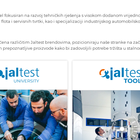
odjel fokusiran na razvoj tehničkih rješenja s visokom dodanom vrijedn
, flota i servisnih tvrtki, kao i specijalizaciji industrijskog automobilsk
ena različitim Jaltest brendovima, pozicioniraju naše stranke na začel
 prepoznatljive proizvode kako bi zadovoljili potrebe tržišta u staln