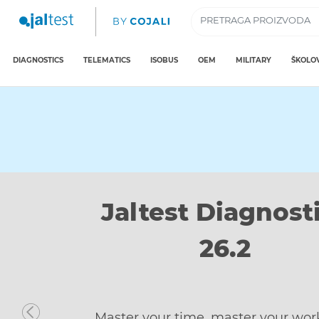
DIAGNOSTICS
TELEMATICS
ISOBUS
OEM
MILITARY
ŠKOLO
Discover Jaltes
Telematics
Built to solve, not just monitor. Ac