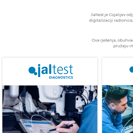
Jaltest je Cojalijev 
digitalizaciji radionica
Ova rješenja, obuhvać
pružaju im