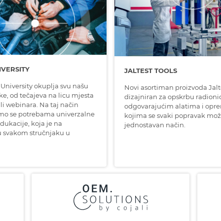
IVERSITY
JALTEST TOOLS
 University okuplja svu našu
Novi asortiman proizvoda Jalt
, od tečajeva na licu mjesta
dizajniran za opskrbu radioni
li webinara. Na taj način
odgovarajućim alatima i opr
mo se potrebama univerzalne
kojima se svaki popravak može
edukacije, koja je na
jednostavan način.
u svakom stručnjaku u