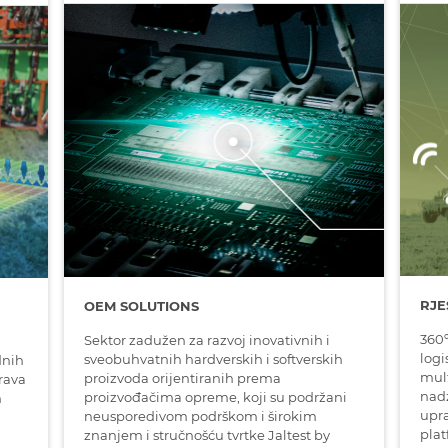
RJE
OEM SOLUTIONS
360º
Sektor zadužen za razvoj inovativnih i
logi
sveobuhvatnih hardverskih i softverskih
dnih
mult
proizvoda orijentiranih prema
urava
nadz
proizvođačima opreme, koji su podržani
m
upr
neusporedivom podrškom i širokim
plat
znanjem i stručnošću tvrtke Jaltest by