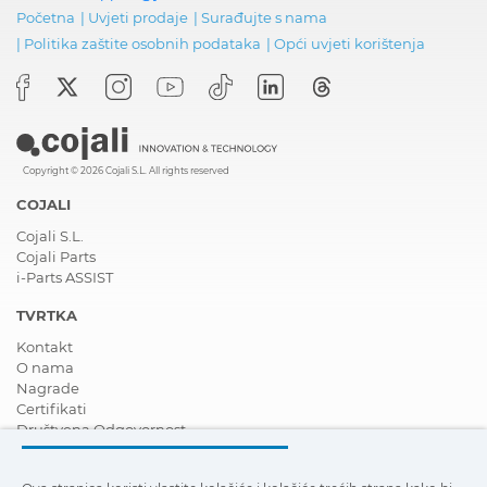
Početna
|
Uvjeti prodaje
|
Surađujte s nama
|
Politika zaštite osobnih podataka
|
Opći uvjeti korištenja
Copyright © 2026 Cojali S.L. All rights reserved
COJALI
Cojali S.L.
Cojali Parts
i-Parts ASSIST
TVRTKA
Kontakt
O nama
Nagrade
Certifikati
Društvena Odgovornost
Postanite distributer
Novosti