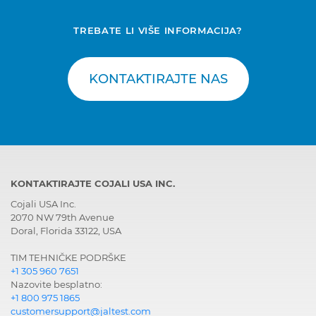
TREBATE LI VIŠE INFORMACIJA?
KONTAKTIRAJTE NAS
KONTAKTIRAJTE COJALI USA INC.
Cojali USA Inc.
2070 NW 79th Avenue
Doral, Florida 33122, USA
TIM TEHNIČKE PODRŠKE
+1 305 960 7651
Nazovite besplatno:
+1 800 975 1865
customersupport@jaltest.com