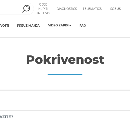
GDJE
KUPITI
DIAGNOSTICS
TELEMATICS
ISOBUS
JALTEST?
VIDEO ZAPISI
VOSTI
PREUZIMANJA
FAQ
Pokrivenost