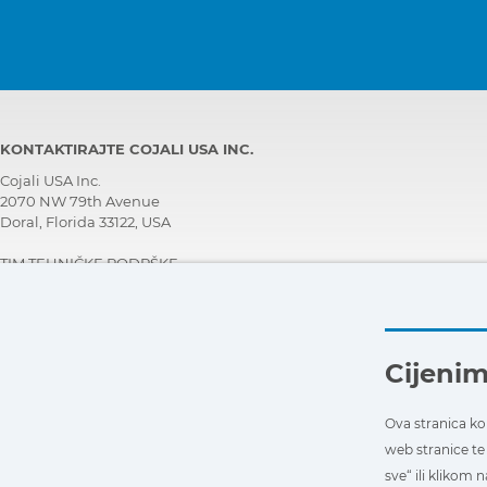
KONTAKTIRAJTE COJALI USA INC.
Cojali USA Inc.
2070 NW 79th Avenue
Doral, Florida 33122, USA
TIM TEHNIČKE PODRŠKE
+1 305 960 7651
Nazovite besplatno:
+1 800 975 1865
customersupport@jaltest.com
Cijenim
Početna
|
Uvjeti prodaje
|
Surađujte s nama
|
Politika zaštite osobnih podataka
|
Opći uvjeti korištenja
Ova stranica kor
web stranice te 
sve“ ili klikom n