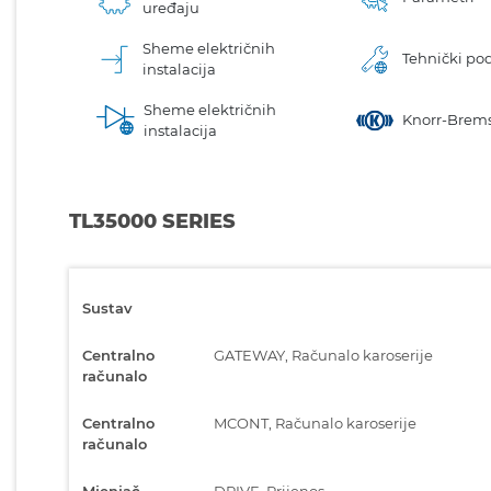
uređaju
Sheme električnih
Tehnički pod
instalacija
Sheme električnih
Knorr-Brems
instalacija
TL35000 SERIES
Sustav
Centralno
GATEWAY, Računalo karoserije
računalo
Centralno
MCONT, Računalo karoserije
računalo
Mjenjač
DRIVE, Prijenos