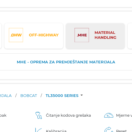
MHE - OPREMA ZA PREMJEŠTANJE MATERIJALA
RIJALA
/
BOBCAT
/
TL35000 SERIES
upak
Čitanje kodova grešaka
Mjerne v
Kalibracija
Reset