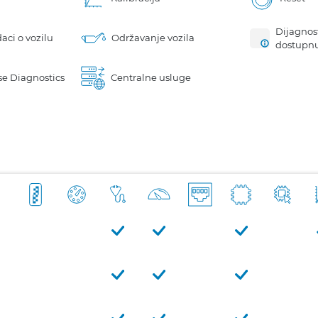
Dijagnost
aci o vozilu
Održavanje vozila
dostupn
e Diagnostics
Centralne usluge