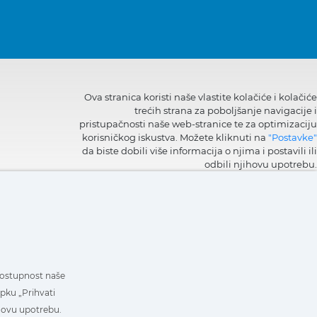
Ova stranica koristi naše vlastite kolačiće i kolačiće
trećih strana za poboljšanje navigacije i
pristupačnosti naše web-stranice te za optimizaciju
korisničkog iskustva. Možete kliknuti na
"Postavke"
da biste dobili više informacija o njima i postavili ili
odbili njihovu upotrebu.
i dostupnost naše
ipku „Prihvati
jihovu upotrebu.