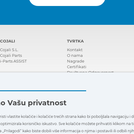
COJALI
TVRTKA
Cojali S.L.
Kontakt
Cojali Parts
O nama
i-Parts ASSIST
Nagrade
Certifikati
Društvena Odgovornost
Postanite distributer
Novosti
Video zapisi
FAQ - Često postavljena pitanja
o Vašu privatnost
isti vlastite kolačiće i kolačiće trećih strana kako bi poboljšala navigaciju 
optimizirala korisničko iskustvo. Sve kolačiće možete prihvatiti klikom na t
a „Prilagodi“ kako biste dobili više informacija o njima i postavili ili odbili n