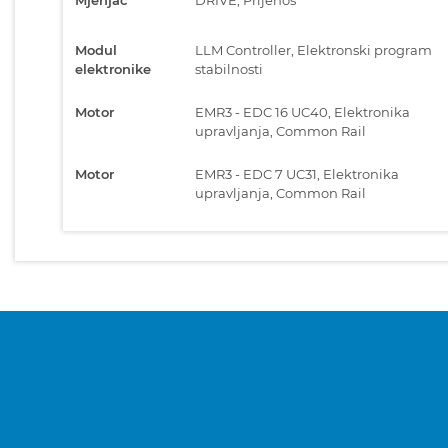
Modul
LLM Controller, Elektronski program
elektronike
stabilnosti
Motor
EMR3 - EDC 16 UC40, Elektronika
upravljanja, Common Rail
Motor
EMR3 - EDC 7 UC31, Elektronika
upravljanja, Common Rail