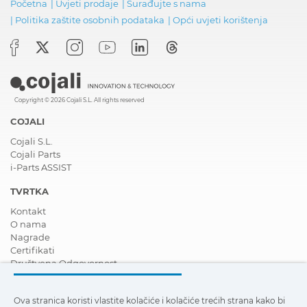
Početna
|
Uvjeti prodaje
|
Surađujte s nama
|
Politika zaštite osobnih podataka
|
Opći uvjeti korištenja
Copyright © 2026 Cojali S.L. All rights reserved
COJALI
Cojali S.L.
Cojali Parts
i-Parts ASSIST
TVRTKA
Kontakt
O nama
Nagrade
Certifikati
Društvena Odgovornost
Postanite distributer
Novosti
Ova stranica koristi vlastite kolačiće i kolačiće trećih strana kako bi
Video zapisi