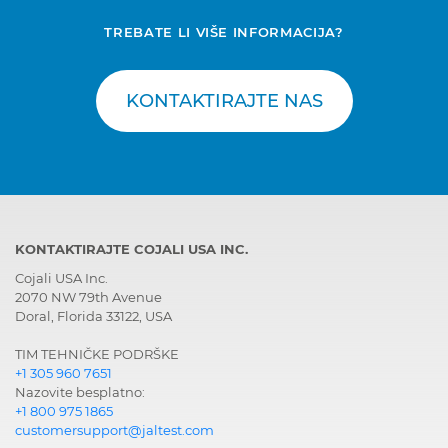
TREBATE LI VIŠE INFORMACIJA?
KONTAKTIRAJTE NAS
KONTAKTIRAJTE COJALI USA INC.
Cojali USA Inc.
2070 NW 79th Avenue
Doral, Florida 33122, USA
TIM TEHNIČKE PODRŠKE
+1 305 960 7651
Nazovite besplatno:
+1 800 975 1865
customersupport@jaltest.com